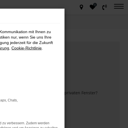
0
 Kommunikation mit Ihnen zu
stiken nur, wenn Sie uns Ihre
ung jederzeit für die Zukunft
ärung
,
Cookie-Richtlinie
.
m anderen Browser oder in einem privaten Fenster?
Maps, Chats,
 mehr unterstützt werden.
nd zu verbessern. Zudem werden