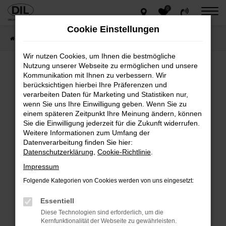
0
Zum
Hauptinhalt
Cookie Einstellungen
springen
Startseite
Gesamtbestand
Wir nutzen Cookies, um Ihnen die bestmögliche
Nutzung unserer Webseite zu ermöglichen und unsere
Kommunikation mit Ihnen zu verbessern. Wir
Fehler: Network Error
berücksichtigen hierbei Ihre Präferenzen und
verarbeiten Daten für Marketing und Statistiken nur,
Beim Laden ist ein Fehler aufgetreten.
wenn Sie uns Ihre Einwilligung geben. Wenn Sie zu
Hier sind ein paar Tipps, die dir helfen können:
einem späteren Zeitpunkt Ihre Meinung ändern, können
Sie die Einwilligung jederzeit für die Zukunft widerrufen.
Überprüfe deine Firewall und deine
Weitere Informationen zum Umfang der
Internetverbindung.
Datenverarbeitung finden Sie hier:
Laden andere Webseiten, zum Beispiel deine
Datenschutzerklärung
,
Cookie-Richtlinie
.
Suchmaschine?
Impressum
Prüfe deine Browsererweiterungen.
Folgende Kategorien von Cookies werden von uns eingesetzt:
Manche Erweiterungen, wie Werbeblocker, können
das Laden bestimmter Seiten verhindern.
Essentiell
Funktioniert die Seite in einem anderen Browser
Diese Technologien sind erforderlich, um die
oder in einem privaten Fenster?
Kernfunktionalität der Webseite zu gewährleisten.