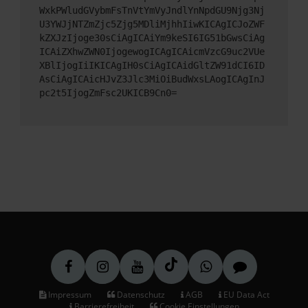
WxkPWludGVybmFsTnVtYmVyJndlYnNpdGU9Njg3Nj
U3YWJjNTZmZjc5Zjg5MDliMjhhIiwKICAgICJoZWF
kZXJzIjoge30sCiAgICAiYm9keSI6IG51bGwsCiAg
ICAiZXhwZWN0IjogewogICAgICAicmVzcG9uc2VUe
XBlIjogIiIKICAgIH0sCiAgICAidGltZW91dCI6ID
AsCiAgICAicHJvZ3Jlc3MiOiBudWxsLAogICAgInJ
pc2t5IjogZmFsc2UKICB9Cn0=
Impressum
Datenschutz
AGB
EU Data Act
Barrierefreiheit
Cookie Einstellungen