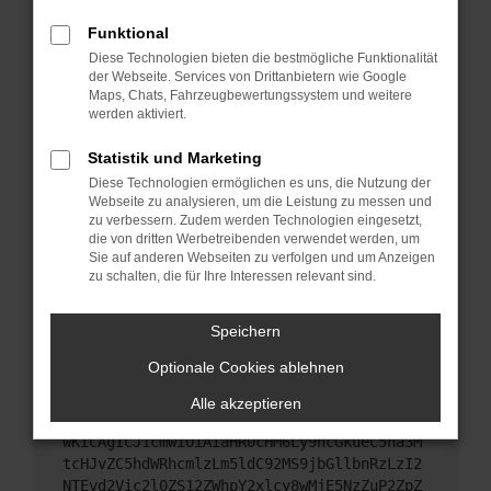
Starte dein Gerät neu.
Das kann manchmal helfen, vorübergehende
Funktional
Probleme zu beheben.
Diese Technologien bieten die bestmögliche Funktionalität
der Webseite. Services von Drittanbietern wie Google
Stelle sicher, dass dein Browser und dein
Maps, Chats, Fahrzeugbewertungssystem und weitere
Betriebssystem auf dem neuesten Stand sind.
werden aktiviert.
Veraltete Software birgt nicht nur ein
Sicherheitsrisiko, sondern kann auch dazu führen,
Statistik und Marketing
dass bestimmte Funktionen nicht mehr
Diese Technologien ermöglichen es uns, die Nutzung der
unterstützt werden.
Webseite zu analysieren, um die Leistung zu messen und
zu verbessern. Zudem werden Technologien eingesetzt,
Wende dich an den Webseitenbetreiber.
die von dritten Werbetreibenden verwendet werden, um
Wenn du alle oben genannten Schritte versucht
Sie auf anderen Webseiten zu verfolgen und um Anzeigen
hast, kontaktiere uns bitte. Wir werden versuchen,
zu schalten, die für Ihre Interessen relevant sind.
das Problem zu beheben. Du kannst uns diesen
Text schicken, um uns bei der Fehlersuche zu
Speichern
unterstützen:
Optionale Cookies ablehnen
ewogICJuYW1lIjogIk5ldHdvcmtFcnJvciIsCiAgI
Alle akzeptieren
mNvbmZpZyI6IHsKICAgICJtZXRob2QiOiAiR0VUIi
wKICAgICJ1cmwiOiAiaHR0cHM6Ly9hcGkueC5ha3M
tcHJvZC5hdWRhcmlzLm5ldC92MS9jbGllbnRzLzI2
NTEvd2Vic2l0ZS12ZWhpY2xlcy8wMjE5NzZuP2ZpZ