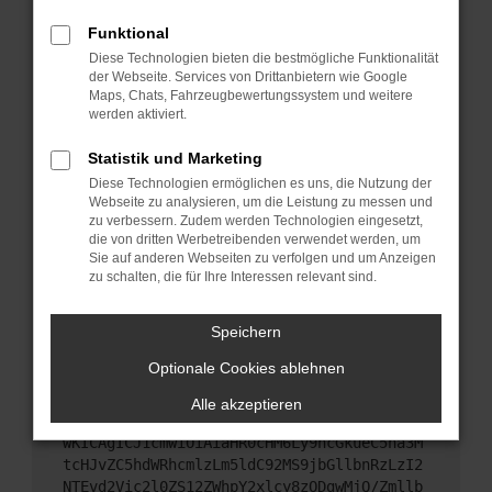
Starte dein Gerät neu.
Das kann manchmal helfen, vorübergehende
Funktional
Probleme zu beheben.
Diese Technologien bieten die bestmögliche Funktionalität
der Webseite. Services von Drittanbietern wie Google
Stelle sicher, dass dein Browser und dein
Maps, Chats, Fahrzeugbewertungssystem und weitere
Betriebssystem auf dem neuesten Stand sind.
werden aktiviert.
Veraltete Software birgt nicht nur ein
Sicherheitsrisiko, sondern kann auch dazu führen,
Statistik und Marketing
dass bestimmte Funktionen nicht mehr
Diese Technologien ermöglichen es uns, die Nutzung der
unterstützt werden.
Webseite zu analysieren, um die Leistung zu messen und
zu verbessern. Zudem werden Technologien eingesetzt,
Wende dich an den Webseitenbetreiber.
die von dritten Werbetreibenden verwendet werden, um
Wenn du alle oben genannten Schritte versucht
Sie auf anderen Webseiten zu verfolgen und um Anzeigen
hast, kontaktiere uns bitte. Wir werden versuchen,
zu schalten, die für Ihre Interessen relevant sind.
das Problem zu beheben. Du kannst uns diesen
Text schicken, um uns bei der Fehlersuche zu
Speichern
unterstützen:
Optionale Cookies ablehnen
ewogICJuYW1lIjogIk5ldHdvcmtFcnJvciIsCiAgI
Alle akzeptieren
mNvbmZpZyI6IHsKICAgICJtZXRob2QiOiAiR0VUIi
wKICAgICJ1cmwiOiAiaHR0cHM6Ly9hcGkueC5ha3M
tcHJvZC5hdWRhcmlzLm5ldC92MS9jbGllbnRzLzI2
NTEvd2Vic2l0ZS12ZWhpY2xlcy8zODgwMjQ/Zmllb