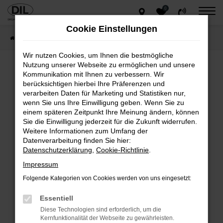
0
Zum
Hauptinhalt
Cookie Einstellungen
springen
Startseite
Gesamtbestand
Wir nutzen Cookies, um Ihnen die bestmögliche
Nutzung unserer Webseite zu ermöglichen und unsere
Kommunikation mit Ihnen zu verbessern. Wir
Fehler: Network Error
berücksichtigen hierbei Ihre Präferenzen und
verarbeiten Daten für Marketing und Statistiken nur,
Beim Laden ist ein Fehler aufgetreten.
wenn Sie uns Ihre Einwilligung geben. Wenn Sie zu
Hier sind ein paar Tipps, die dir helfen können:
einem späteren Zeitpunkt Ihre Meinung ändern, können
Sie die Einwilligung jederzeit für die Zukunft widerrufen.
Überprüfe deine Firewall und deine
Weitere Informationen zum Umfang der
Internetverbindung.
Datenverarbeitung finden Sie hier:
Laden andere Webseiten, zum Beispiel deine
Datenschutzerklärung
,
Cookie-Richtlinie
.
Suchmaschine?
Impressum
Prüfe deine Browsererweiterungen.
Folgende Kategorien von Cookies werden von uns eingesetzt:
Manche Erweiterungen, wie Werbeblocker, können
das Laden bestimmter Seiten verhindern.
Essentiell
Funktioniert die Seite in einem anderen Browser
Diese Technologien sind erforderlich, um die
oder in einem privaten Fenster?
Kernfunktionalität der Webseite zu gewährleisten.