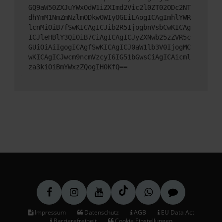
GQ9aW50ZXJuYWxOdW1iZXImd2Vic2l0ZT02ODc2NT
dhYmM1NmZmNzlmODkwOWIyOGEiLAogICAgImhlYWR
lcnMiOiB7fSwKICAgICJib2R5IjogbnVsbCwKICAg
ICJleHBlY3QiOiB7CiAgICAgICJyZXNwb25zZVR5c
GUiOiAiIgogICAgfSwKICAgICJ0aW1lb3V0IjogMC
wKICAgICJwcm9ncmVzcyI6IG51bGwsCiAgICAicml
za3kiOiBmYWxzZQogIH0KfQ==
Impressum
Datenschutz
AGB
EU Data Act
Barrierefreiheit
Cookie Einstellungen