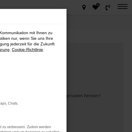
0
 Kommunikation mit Ihnen zu
stiken nur, wenn Sie uns Ihre
ung jederzeit für die Zukunft
ärung
,
Cookie-Richtlinie
.
m anderen Browser oder in einem privaten Fenster?
Maps, Chats,
 mehr unterstützt werden.
nd zu verbessern. Zudem werden