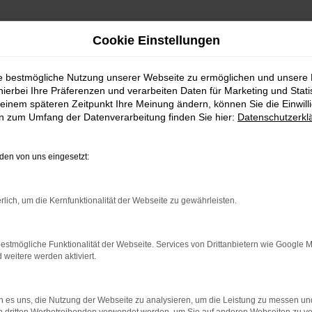
Cookie Einstellungen
ie bestmögliche Nutzung unserer Webseite zu ermöglichen und unsere
hierbei Ihre Präferenzen und verarbeiten Daten für Marketing und Stati
einem späteren Zeitpunkt Ihre Meinung ändern, können Sie die Einwillig
en zum Umfang der Datenverarbeitung finden Sie hier:
Datenschutzerkl
en von uns eingesetzt:
.
ine?
rlich, um die Kernfunktionalität der Webseite zu gewährleisten.
en bestimmter Seiten verhindern. Funktioniert die Seite in eine
estmögliche Funktionalität der Webseite. Services von Drittanbietern wie Google 
eitere werden aktiviert.
u beheben.
em auf dem neuesten Stand sind.
o, sondern kann auch dazu führen, dass bestimmte Funktionen nicht
 es uns, die Nutzung der Webseite zu analysieren, um die Leistung zu messen u